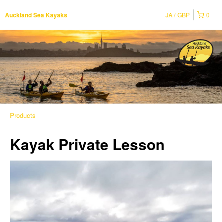
JA
GBP
0
Auckland Sea Kayaks
Products
Kayak Private Lesson