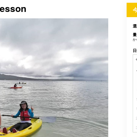
Lesson
選
量
か
日