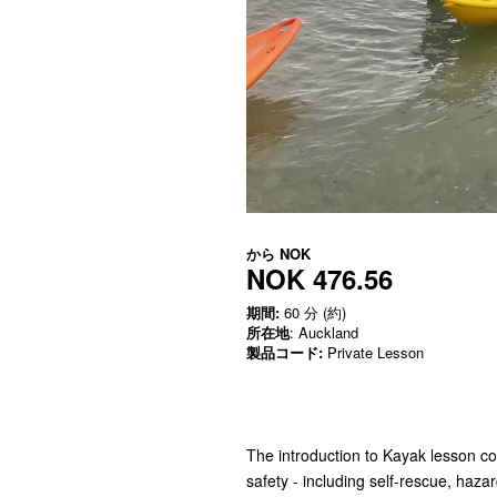
から
NOK
NOK 476.56
期間:
60 分 (約)
所在地
: Auckland
製品コード:
Private Lesson
The introduction to Kayak lesson co
safety - including self-rescue, haza