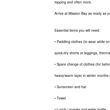
topping and often more.
Arrive at Mission Bay as ready as y
Essential items you will need:
• Paddling clothes (to wear while o
quick-dry shorts or leggings, therma
• Spare change of clothes (for before
heavy/warm layer in winter months or 
• Sunscreen and hat
• Towel
• Lunch / snacks and water bottle