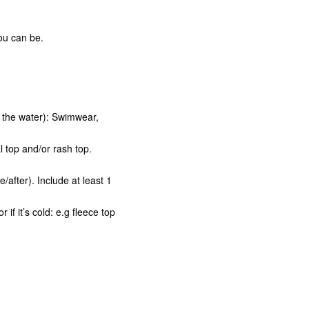
ou can be.
n the water): Swimwear,
l top and/or rash top.
/after). Include at least 1
if it’s cold: e.g fleece top