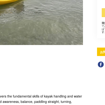
注
て
は
す.
お
vers the fundamental skills of kayak handling and water
rd awareness, balance, paddling straight, turning,