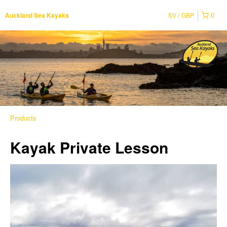
SV
GBP
0
Auckland Sea Kayaks
Products
Kayak Private Lesson