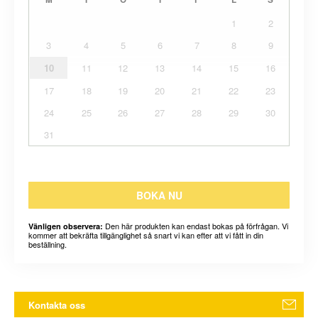
1
2
3
4
5
6
7
8
9
10
11
12
13
14
15
16
17
18
19
20
21
22
23
24
25
26
27
28
29
30
31
BOKA NU
Den här produkten kan endast bokas på förfrågan. Vi
Vänligen observera:
kommer att bekräfta tillgänglighet så snart vi kan efter att vi fått in din
beställning.
Kontakta oss