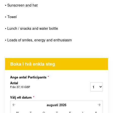
• Sunscreen and hat
• Towel
• Lunch / snacks and water bottle
• Loads of smiles, energy and enthusiasm
Boka i två enkla steg
Ange antal Participants
*
Antal
Från
37,10 GBP
Välj ett datum
*
augusti
2026
M
T
O
T
F
L
S