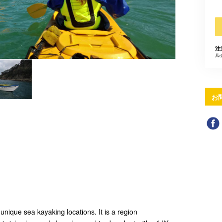
注
ル
お
unique sea kayaking locations. It is a region