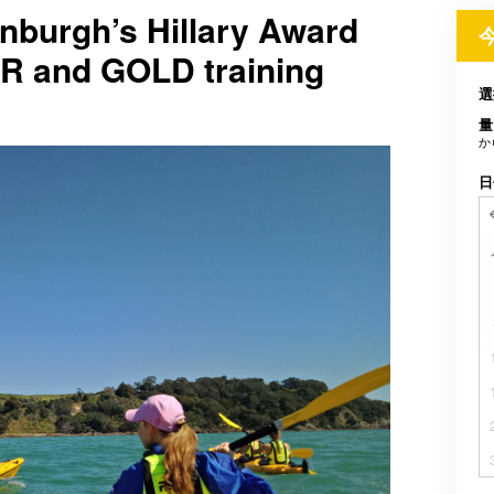
nburgh’s Hillary Award
R and GOLD training
選
量
か
日