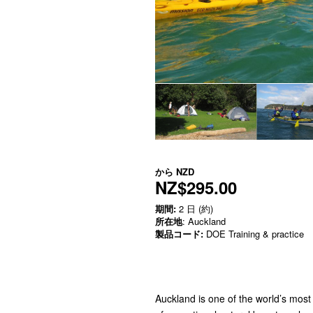
から
NZD
NZ$295.00
期間:
2 日 (約)
所在地
: Auckland
製品コード:
DOE Training & practice
Auckland is one of the world’s most 