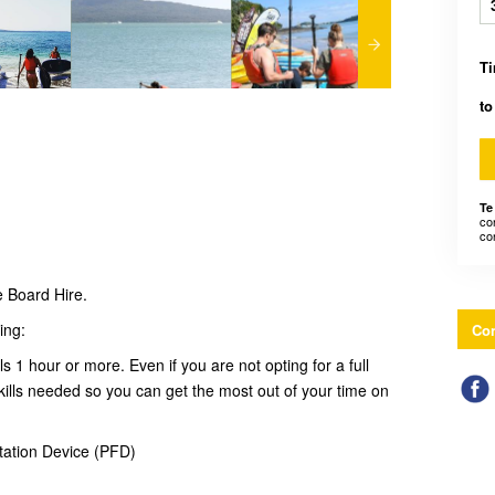
Ti
to
Te
co
co
 Board Hire.
ing:
Con
ls 1 hour or more. Even if you are not opting for a full
skills needed so you can get the most out of your time on
tation Device (PFD)