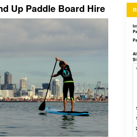
nd Up Paddle Board Hire
R
In
Pa
Pa
Al
Și