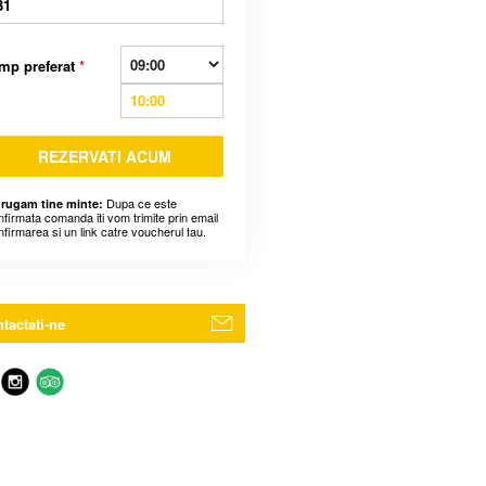
31
mp preferat
*
REZERVATI ACUM
Dupa ce este
 rugam tine minte:
nfirmata comanda iti vom trimite prin email
nfirmarea si un link catre voucherul tau.
tactati-ne