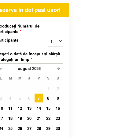
ezerva In doi pasi usori
troduceți Numărul de
rticipants
*
rticipants
egeți o dată de început și sfârșit
 alegeți un timp
*
august
2026
L
M
M
J
V
S
D
1
2
3
4
5
6
7
8
9
10
11
12
13
14
15
16
17
18
19
20
21
22
23
24
25
26
27
28
29
30