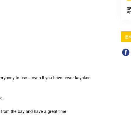
안
확
문
everybody to use – even if you have never kayaked
ne.
s from the bay and have a great time