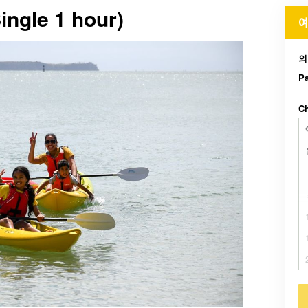
ingle 1 hour)
예
의
Pa
Ch