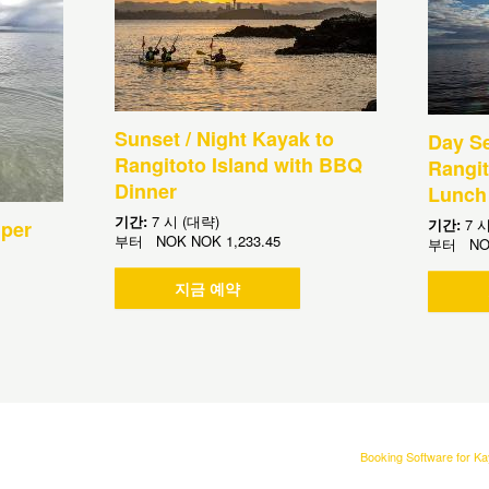
Sunset / Night Kayak to
Day Se
Rangitoto Island with BBQ
Rangit
Dinner
Lunch
기간:
7 시 (대략)
기간:
7 
 per
부터
NOK
NOK 1,233.45
부터
N
지금 예약
Booking Software for K