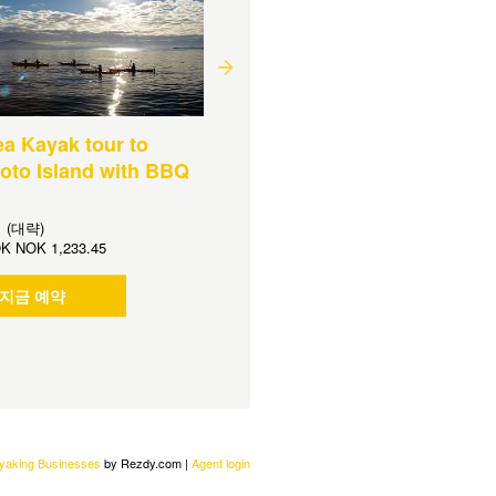
a Kayak tour to
Motukorea / Browns Isla
oto Island with BBQ
Sea Kayak Journey
기간:
4 시 (대략)
부터
NOK
NOK 981.15
시 (대략)
OK
NOK 1,233.45
지금 예약
지금 예약
ayaking Businesses
by Rezdy.com |
Agent login