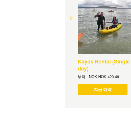
tukorea / Browns Island
a Kayak Journey
간:
4 시 (대략)
터
NOK
NOK 981.15
Kayak Rental (Single
day)
지금 예약
부터
NOK
NOK 420.49
지금 예약