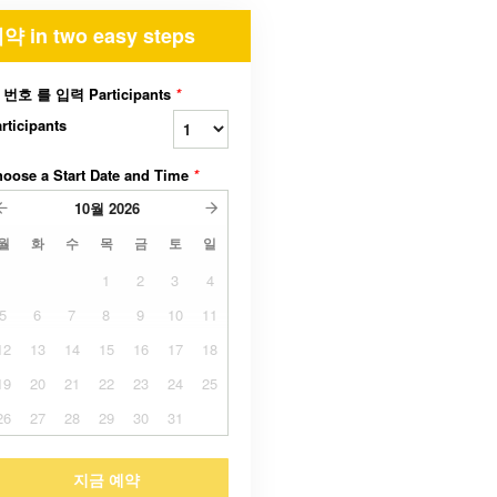
약 in two easy steps
 번호 를 입력 Participants
*
rticipants
oose a Start Date and Time
*
10월
2026
월
화
수
목
금
토
일
1
2
3
4
5
6
7
8
9
10
11
12
13
14
15
16
17
18
19
20
21
22
23
24
25
26
27
28
29
30
31
지금 예약