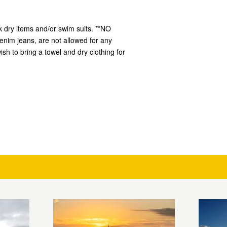
ck dry items and/or swim suits. **NO
enim jeans, are not allowed for any
sh to bring a towel and dry clothing for