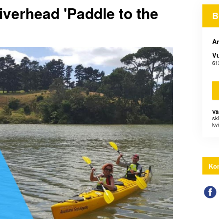
iverhead 'Paddle to the
B
An
V
61
Vä
sk
kvi
Kon