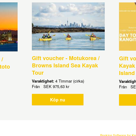
Gift voucher - Motukorea /
Gift v
 /
Browns Island Sea Kayak
Kayak 
toto
Tour
Island
Varaktighet:
4 Timmar (cirka)
Varaktig
Från
SEK
975,63 kr
Från
SE
Köp nu
Booking Software for K