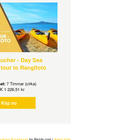
oucher - Day Sea
tour to Rangitoto
het:
7 Timmar (cirka)
K
1 226,51 kr
Köp nu
ayaking Businesses
by Rezdy.com |
Agent login