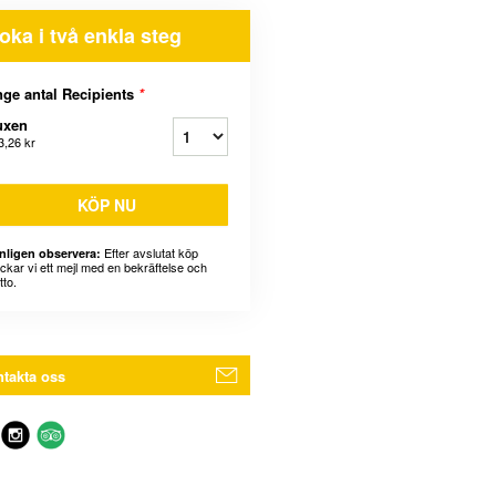
oka i två enkla steg
ge antal Recipients
*
uxen
3,26 kr
KÖP NU
Efter avslutat köp
nligen observera:
ickar vi ett mejl med en bekräftelse och
tto.
takta oss