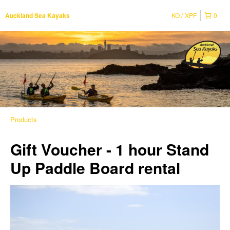
KO
XPF
0
Auckland Sea Kayaks
Products
Gift Voucher - 1 hour Stand
Up Paddle Board rental