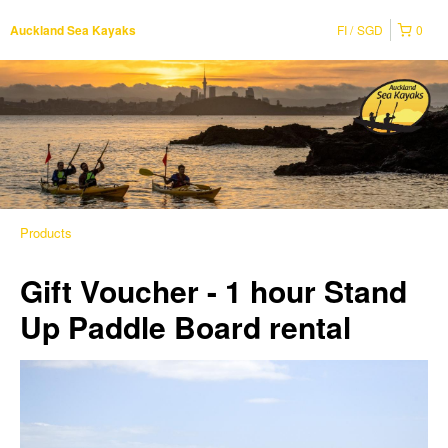
FI
SGD
0
Auckland Sea Kayaks
Products
Gift Voucher - 1 hour Stand
Up Paddle Board rental