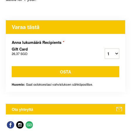
Varaa tästä
Anna lukumäärä Recipients
*
Gift Card
26,37 SGD
OSTA
Saat ostoksestasi vahvistuksen sähköpostitse.
Huomio:
Ota yhteyttä