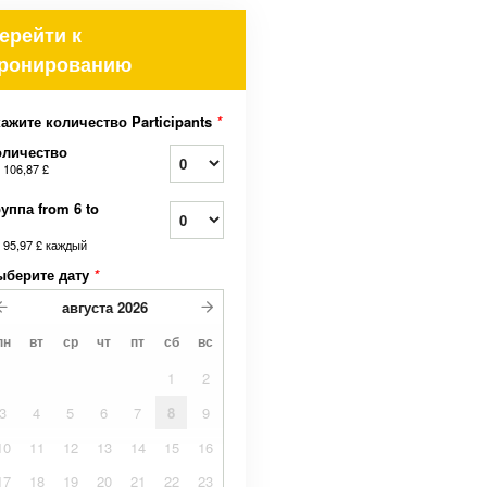
ерейти к
ронированию
ажите количество Participants
*
оличество
т
106,87 £
уппа from 6 to
т
95,97 £
каждый
ыберите дату
*
августа
2026
пн
вт
ср
чт
пт
сб
вс
1
2
3
4
5
6
7
8
9
10
11
12
13
14
15
16
17
18
19
20
21
22
23