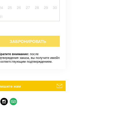
24
25
26
27
28
29
30
31
ЗАБРОНИРОВАТЬ
после
ратите внимание:
дтверждения заказа, вы получите имейл
соответствующим подтверждением.
пишите нам