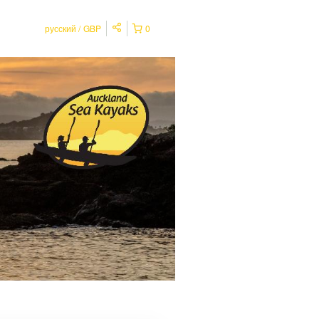
русский
GBP
0