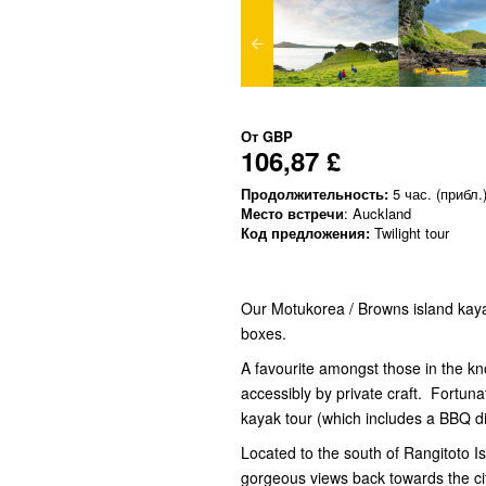
От
GBP
106,87 £
Продолжительность:
5 час. (прибл.
Место встречи
: Auckland
Код предложения:
Twilight tour
Our Motukorea / Browns island kayak 
boxes.
A favourite amongst those in the k
accessibly by private craft. Fortuna
kayak tour (which includes a BBQ di
Located to the south of Rangitoto I
gorgeous views back towards the city