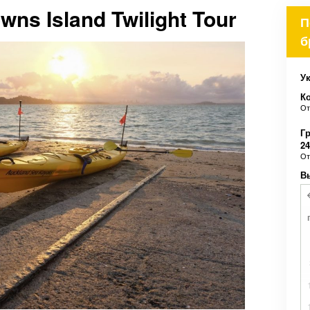
wns Island Twilight Tour
П
б
Ук
К
О
Гр
24
О
В