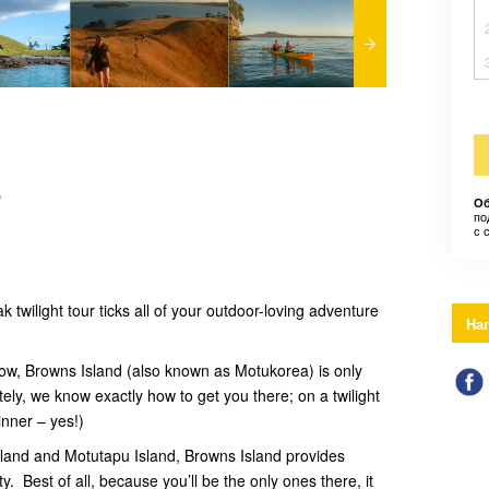
)
Об
по
с 
twilight tour ticks all of your outdoor-loving adventure
На
now, Browns Island (also known as Motukorea) is only
tely, we know exactly how to get you there; on a twilight
nner – yes!)
sland and Motutapu Island, Browns Island provides
. Best of all, because you’ll be the only ones there, it